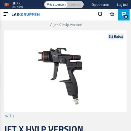
(DKK)
Privatperson
Business
Opret konto
Log ind
inkl. moms
0
Forside
/
Sprøjteudstyr
/
Sprøjtepistoler
/
Overkop sprøjtepistoler
/
Jet X Hvlp Version
PRODUKTER
Blå Rabat
BRANCHER
MÆRKER
BLOG
NYHEDER
Sata
JET X HVLP VERSION