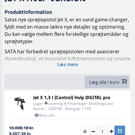
Produktinformation
Satas nye sprøjtepistol Jet X, er en sand game-changer,
fyldt med en masse lækre nye detajler og optimering.
Du kan vælge mellem flere forskellige sprøjtemåder og
sprøjtetyper.
SATA har forbedret sprøjtepistolen med avanceret
dyseteknologi, et innovativt luftstrømsystem og smarte
Læs mere
digitale funktioner, som tager dit arbejde til næste
niveau.
Læg alle i kurv
Sata Jet X er en ægte gamechanger og tilbyder
teknologi og tilpasning som aldrig er set før.
Jet X 1,3 I (Control) Hvlp DIGITAL pro
SATA Jet X har et nyt labyrint-luftstrømsystem, som
Lager:
Levering 8-9 hverdage• Bestillingsvare
styrer luften gennem dysen og eliminerer turbulens og
Varenr.:
1200196
Mængde:
1 STK
pulsering. Resultatet? En ultrafin og homogen
Mere info
forstøvning, der giver et jævnt og præcist
10.008,18 kr.
sprøjtemønster med klart definerede fade-out zoner.
9.007,36 kr.