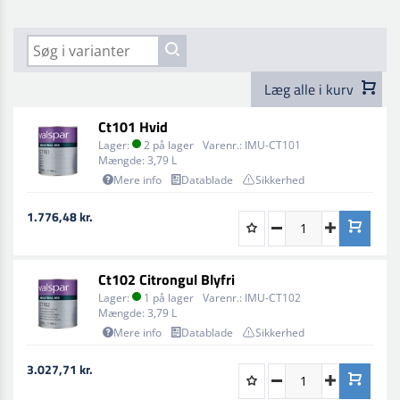
og dermed kan reducere malerudgifter med op til 30%.
Det betyder ikke kun en besparelse i materialer, men
også i arbejdsomkostninger, da færre processer
resulterer i kortere behandlingstider, højere
Læg alle i kurv
produktivitet og mindre nedetid.
Ct101 Hvid
Valspar Industrial Mix
leverer coatings til en bred vifte
Lager:
2 på lager
Varenr.:
IMU-CT101
af applikationer, herunder:
Mængde:
3,79 L
Mere info
Datablade
Sikkerhed
Lastbiler
Chassis og trailere
1.776,48 kr.
Busser og offentlige transportmidler
Landbrugs- og byggeudstyr
Ct102 Citrongul Blyfri
Lager:
1 på lager
Varenr.:
IMU-CT102
Miningskøretøjer og udstyr
Mængde:
3,79 L
Mere info
Datablade
Sikkerhed
Med Valspar Industrial Mix får du både økonomiske
besparelser og et fremragende slutresultat, der sikrer
3.027,71 kr.
holdbarhed og effektivitet i alle dine