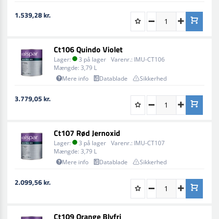
1.539,28 kr.
Ct106 Quindo Violet
Lager:
3 på lager
Varenr.:
IMU-CT106
Mængde:
3,79 L
Mere info
Datablade
Sikkerhed
3.779,05 kr.
Ct107 Rød Jernoxid
Lager:
3 på lager
Varenr.:
IMU-CT107
Mængde:
3,79 L
Mere info
Datablade
Sikkerhed
2.099,56 kr.
Ct109 Orange Blyfri