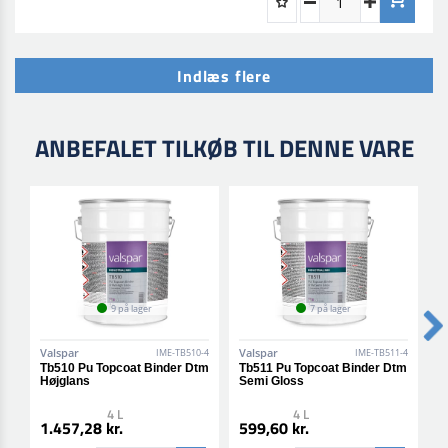
Indlæs flere
ANBEFALET TILKØB TIL DENNE VARE
9 på lager
7 på lager
Valspar
Valspar
V
IME-TB510-4
IME-TB511-4
Tb510 Pu Topcoat Binder Dtm
Tb511 Pu Topcoat Binder Dtm
T
Højglans
Semi Gloss
M
4 L
4 L
1.457,28 kr.
599,60 kr.
8