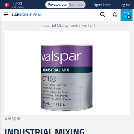
(DKK)
Privatperson
Business
Opret konto
Log ind
inkl. moms
0
Forside
/
Maling og lak
/
Industri lak og maling
/
Tonefarver
/
Industrial Mixing Tonefarver (CT)
PRODUKTER
BRANCHER
MÆRKER
BLOG
NYHEDER
Valspar
INDUSTRIAL MIXING