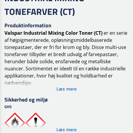
TONEFARVER (CT)
Produktinformation
Valspar Industrial Mixing Color Toner (CT)
er en serie
af højpigmenterede, opløsningsmiddelbaserede
tonepastaer, der er fri for krom og bly. Disse multi-use
tonefarver tilbyder et bredt udvalg af farvepastaer,
herunder både solide, ensfarvede og metalliske
nuancer. Sortimentet er ideelt til en række industrielle
applikationer, hvor høj kvalitet og holdbarhed er
nødvendige.
Læs mere
Valspar Industrial Mix (VIM)
er et komplet,
Sikkerhed og miljø
brugervenligt pasta-bindemiddel system, der muliggør
GHS
effektiv fremstilling af belægninger til
erhvervskøretøjer og lette industrielle applikationer.
VIM-systemet er designet til direkte påføring på metal,
Læs mere
hvilket reducerer behovet for primere og forseglere –