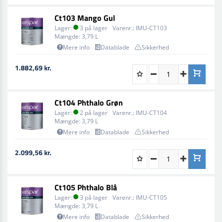
malerapplikationer.
Ct103 Mango Gul
Lager:
3 på lager
Varenr.:
IMU-CT103
Mængde:
3,79 L
Mere info
Datablade
Sikkerhed
1.882,69 kr.
Ct104 Phthalo Grøn
Lager:
2 på lager
Varenr.:
IMU-CT104
Mængde:
3,79 L
Mere info
Datablade
Sikkerhed
2.099,56 kr.
Ct105 Phthalo Blå
Lager:
3 på lager
Varenr.:
IMU-CT105
Mængde:
3,79 L
Mere info
Datablade
Sikkerhed