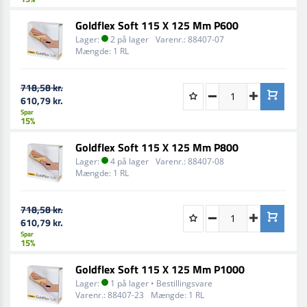
Goldflex Soft 115 X 125 Mm P600
Lager:
2 på lager
Varenr.:
88407-07
Mængde:
1 RL
718,58 kr.
610,79 kr.
Spar
15%
Goldflex Soft 115 X 125 Mm P800
Lager:
4 på lager
Varenr.:
88407-08
Mængde:
1 RL
718,58 kr.
610,79 kr.
Spar
15%
Goldflex Soft 115 X 125 Mm P1000
Lager:
1 på lager • Bestillingsvare
Varenr.:
88407-23
Mængde:
1 RL