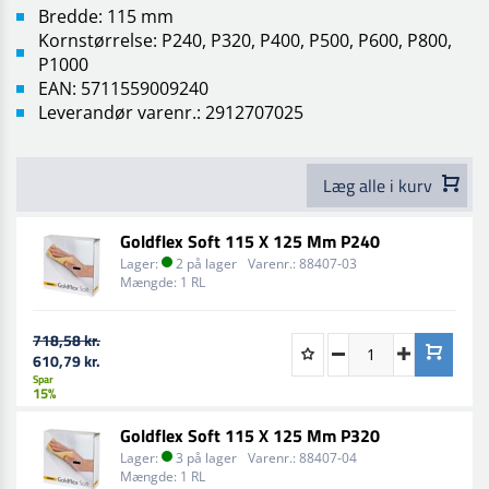
Bredde: 115 mm
Kornstørrelse: P240, P320, P400, P500, P600, P800,
P1000
EAN: 5711559009240
Leverandør varenr.: 2912707025
Læg alle i kurv
Goldflex Soft 115 X 125 Mm P240
Lager:
2 på lager
Varenr.:
88407-03
Mængde:
1 RL
718,58 kr.
610,79 kr.
Spar
15%
Goldflex Soft 115 X 125 Mm P320
Lager:
3 på lager
Varenr.:
88407-04
Mængde:
1 RL