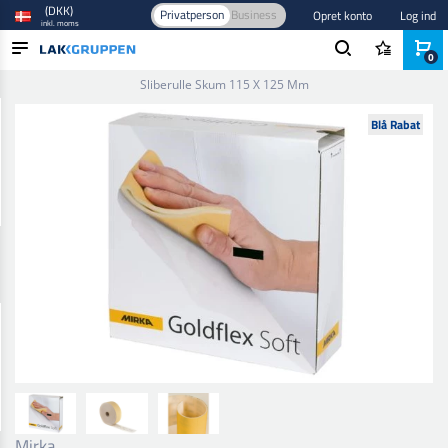
(DKK)
Privatperson
Business
Opret konto
Log ind
inkl. moms
0
Forside
/
Slibning
/
Håndslibning
/
Sliberuller
/
Goldflex Soft
Sliberulle Skum 115 X 125 Mm
PRODUKTER
Blå Rabat
BRANCHER
MÆRKER
BLOG
NYHEDER
Mirka