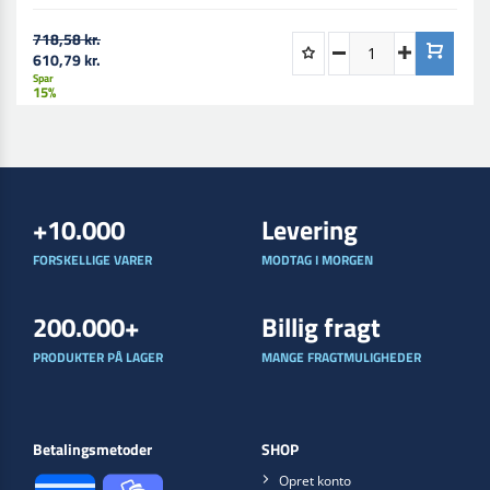
718,58 kr.
610,79 kr.
Spar
15%
+10.000
Levering
FORSKELLIGE VARER
MODTAG I MORGEN
200.000+
Billig fragt
PRODUKTER PÅ LAGER
MANGE FRAGTMULIGHEDER
Betalingsmetoder
SHOP
Opret konto