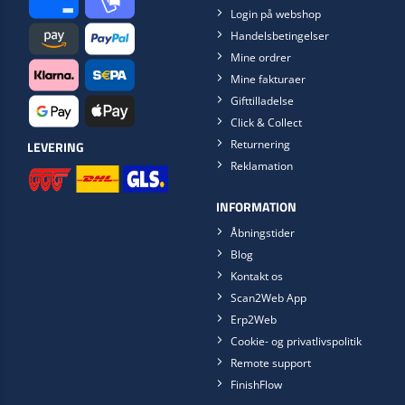
Login på webshop
Handelsbetingelser
Mine ordrer
Mine fakturaer
Gifttilladelse
Click & Collect
Returnering
LEVERING
Reklamation
INFORMATION
Åbningstider
Blog
Kontakt os
Scan2Web App
Erp2Web
Cookie- og privatlivspolitik
Remote support
FinishFlow