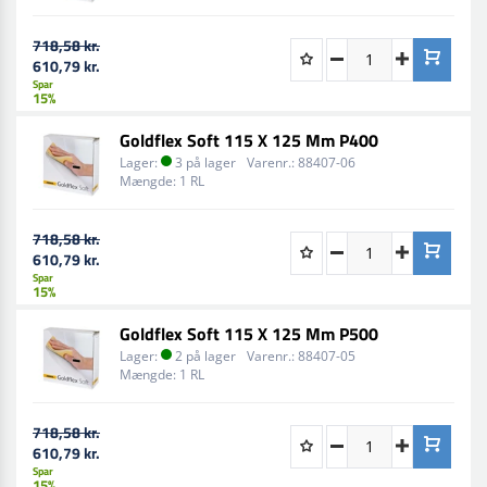
718,58 kr.
610,79 kr.
Spar
15%
Goldflex Soft 115 X 125 Mm P400
Lager:
3 på lager
Varenr.:
88407-06
Mængde:
1 RL
718,58 kr.
610,79 kr.
Spar
15%
Goldflex Soft 115 X 125 Mm P500
Lager:
2 på lager
Varenr.:
88407-05
Mængde:
1 RL
718,58 kr.
610,79 kr.
Spar
15%