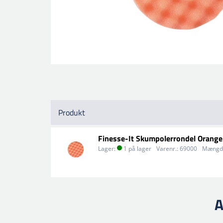
Produkt
Finesse-It Skumpolerrondel Oran
Lager:
1 på lager
Varenr.:
69000
Mængd
A