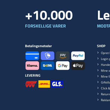
+10.000
Le
FORSKELLIGE VARER
MODTA
Betalingsmetoder
SHOP
Opret 
Login 
Handel
Mine o
LEVERING
Mine f
Gifttil
Click &
Return
Rekla