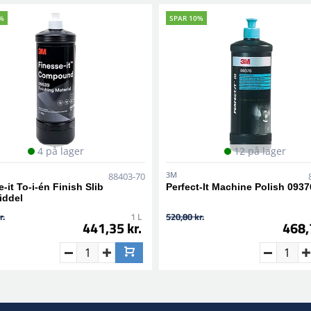
%
SPAR 10%
4 på lager
12 på lager
3M
88403-70
-it To-i-én Finish Slib
Perfect-It Machine Polish 0937
iddel
r.
1 L
520,80 kr.
441,35 kr.
468,