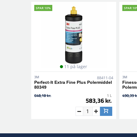
SPAR 10%
SPAR 10
11 på lager
3M
3M
88411-04
Perfect-It Extra Fine Plus Polermiddel
Finesse
80349
Polerm
648,18 kr.
1 L
490,39 k
583,36 kr.