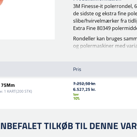
3M Finesse-it polerrondel, 
de sidste og ekstra fine poler
slibe/hvirvelmærker fra tidl
Extra Fine 80349 polermidde
Rondeller kan bruges samm
og polermaskiner med varia
finish. 3M Hookit™-monteri
sikrer hurtig udskiftning af 
Pris
7.252,50 kr.
ge 75Mm
6.527,25 kr.
e:
1 KART(200 STK)
Spar
10%
NBEFALET TILKØB TIL DENNE VA