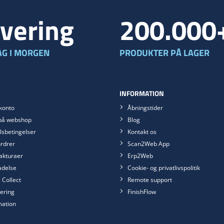
vering
200.000
G I MORGEN
PRODUKTER PÅ LAGER
INFORMATION
konto
Åbningstider
på webshop
Blog
sbetingelser
Kontakt os
rdrer
Scan2Web App
akturaer
Erp2Web
ladelse
Cookie- og privatlivspolitik
 Collect
Remote support
ering
FinishFlow
mation