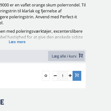
69000 er en vaflet orange skum polerrondel. Til
ingstrin til klarlak og fjernelse af
igere poleringstrin. Anvend med Perfect-it
l.
en med poleringsværktøjer, excenterslibere
bel hastighed for at give den ønskede sidste
Læs mere
ngssystemet holder rondellen godt fast og
skiven eller rondellen
Læg alle i kurv
RE