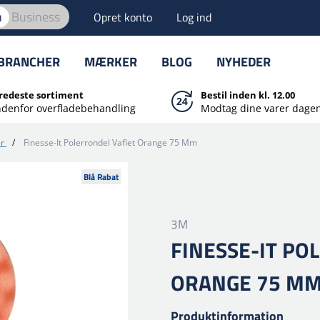
n
Business
Opret konto
Log ind
BRANCHER
MÆRKER
BLOG
NYHEDER
redeste sortiment
Bestil inden kl. 12.00
ndenfor overfladebehandling
Modtag dine varer dagen
er
/
Finesse-It Polerrondel Vaflet Orange 75 Mm
Blå Rabat
3M
FINESSE-IT PO
ORANGE 75 M
Produktinformation