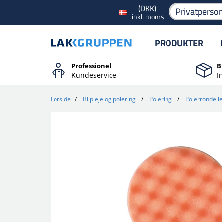
(DKK)
Privatperso
inkl. moms
PRODUKTER
Professionel
B
Kundeservice
I
Forside
/
Bilpleje og polering
/
Polering
/
Polerrondell