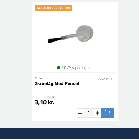
TAG 160 OG SPAR 10%
10765 på lager
Other
88299-17
Skruelåg Med Pensel
1 STK
3,10 kr.