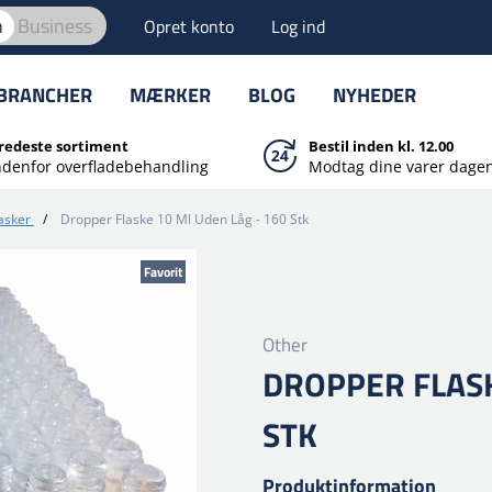
n
Business
Opret konto
Log ind
BRANCHER
MÆRKER
BLOG
NYHEDER
redeste sortiment
Bestil inden kl. 12.00
ndenfor overfladebehandling
Modtag dine varer dagen
asker
/
Dropper Flaske 10 Ml Uden Låg - 160 Stk
Favorit
Other
DROPPER FLASK
STK
Produktinformation