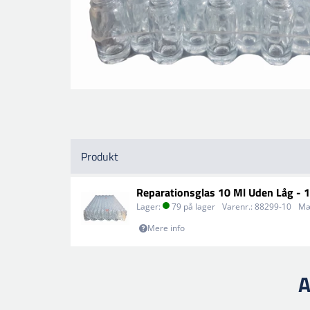
Produkt
Reparationsglas 10 Ml Uden Låg - 
Lager:
79 på lager
Varenr.:
88299-10
Mæ
Mere info
A