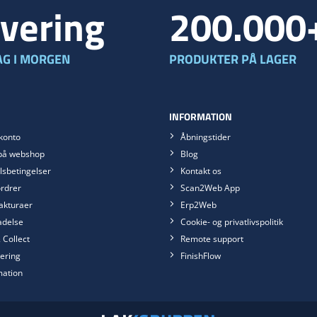
vering
200.000
G I MORGEN
PRODUKTER PÅ LAGER
INFORMATION
konto
Åbningstider
på webshop
Blog
sbetingelser
Kontakt os
rdrer
Scan2Web App
akturaer
Erp2Web
ladelse
Cookie- og privatlivspolitik
 Collect
Remote support
ering
FinishFlow
mation