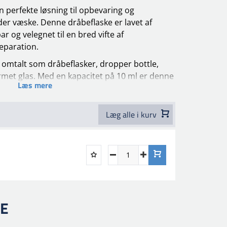
n perfekte løsning til opbevaring og
r væske. Denne dråbeflaske er lavet af
ar og velegnet til en bred vifte af
eparation.
 omtalt som dråbeflasker, dropper bottle,
rmet glas. Med en kapacitet på 10 ml er denne
Læs mere
af æteriske olier, parfume og andre væsker, der
g.
Læg alle i kurv
 almindeligt brugt i den farmaceutiske,
tri på grund af dens alsidighed og
 er også kendt som blæst glas og er en af de
i disse industrier.
older 160 reparationsglas, og vær
n købes stykvis.Låget har en lille pensel
f pensel og reparationsflaske
RE
ing til opbevaring og dispensering af væsker.
.