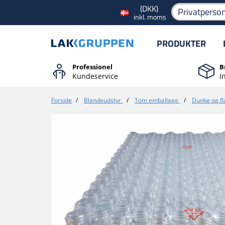
(DKK)
Privatperso
inkl. moms
PRODUKTER
Professionel
B
Kundeservice
I
Forside
/
Blandeudstyr
/
Tom emballage
/
Dunke og fl