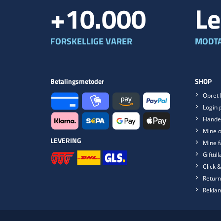
+10.000
Le
FORSKELLIGE VARER
MODTA
Betalingsmetoder
SHOP
Opret 
Login 
Handel
Mine o
LEVERING
Mine f
Gifttil
Click &
Return
Rekla