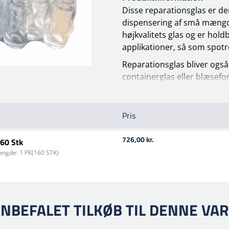
Disse reparationsglas er de
dispensering af små mængde
højkvalitets glas og er holdb
applikationer, så som spotr
Reparationsglas bliver også
containerglas eller blæsefo
flaske ideel til opbevaring 
kræver præcis dispenserin
Pris
Disse reparationsglas bliver
kosmetiske og kemiske indus
726,00 kr.
160 Stk
holdbarhed. Glasbeholderen
ngde:
1 PK(160 STK)
førende flasker, der bruges 
Bemærk at hver pakke indeh
opmærksom på at låg skal/ka
således er kombinationen a
NBEFALET TILKØB TIL DENNE VA
en omkostningseffektiv løsn
Perfekt til spotreparationer