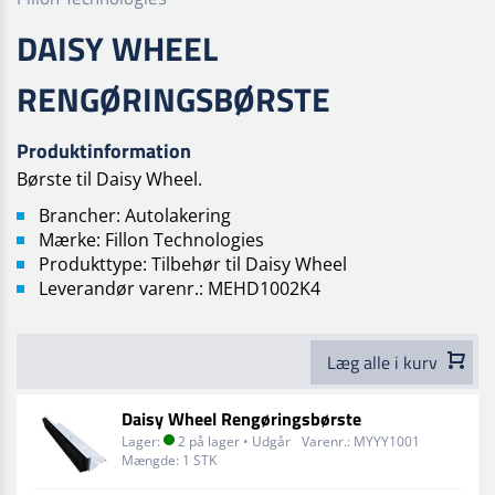
DAISY WHEEL
RENGØRINGSBØRSTE
Produktinformation
Børste til Daisy Wheel.
Brancher: Autolakering
Mærke: Fillon Technologies
Produkttype: Tilbehør til Daisy Wheel
Leverandør varenr.: MEHD1002K4
Læg alle i kurv
Daisy Wheel Rengøringsbørste
Lager:
2 på lager • Udgår
Varenr.:
MYYY1001
Mængde:
1 STK