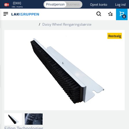
(DKK)
Privatperson
Business
Opret konto
Log ind
inkl. moms
0
Forside
/
Blandeudstyr
/
Blandeanlæg
/
Blandeanlæg og tilbehør
/
Daisy Wheel Rengøringsbørste
PRODUKTER
Restsalg
BRANCHER
MÆRKER
BLOG
NYHEDER
Fillon Technologies