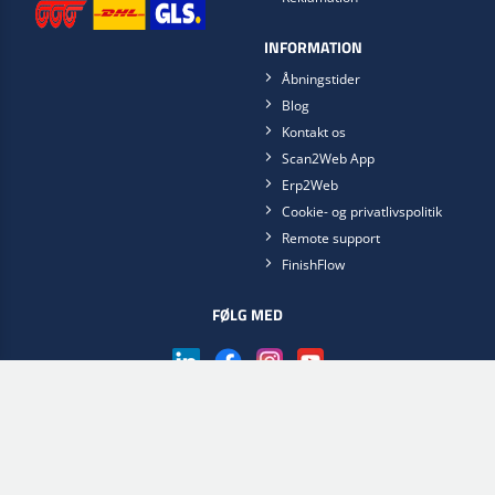
INFORMATION
Åbningstider
Blog
Kontakt os
Scan2Web App
Erp2Web
Cookie- og privatlivspolitik
Remote support
FinishFlow
FØLG MED
Hent Scan2Web app'en nu