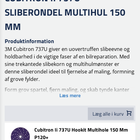
SLIBERONDEL MULTIHUL 150
MM
Produktinformation
3M Cubitron 737U giver en uovertruffen slibeevne og
holdbarhed i de vigtige faser af en bilreparation. Med
sine trekantede slibekorn og multihulmønster er
denne sliberondel ideel til fjernelse af maling, formning
af grove fylder.
Form grov spartel, fjern maling, og skab tynde kanter
Læs mere
med 3M Cubitron™ II Hookit Purple+
multihulsliberondel 737U.
Læg alle i kurv
3M sliberondel med trekantede slibekorn og
multihulmønster kan også anvendes til den endelige
Cubitron Ii 737U Hookit Multihole 150 Mm
forberedelse før farvematchning eller grunding.
P120+