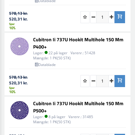
Datablade
578,13 kr.
520,31 kr.
Spar
10%
Cubitron Ii 737U Hookit Multihole 150 Mm
P400+
Lager:
22 på lager
Varenr.:
51428
Mængde:
1 PK(50 STK)
Datablade
578,13 kr.
520,31 kr.
Spar
10%
Cubitron Ii 737U Hookit Multihole 150 Mm
P500+
Lager:
8 på lager
Varenr.:
31485
Mængde:
1 PK(50 STK)