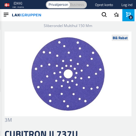
(DKK)
Privatperson
Business
Opret konto
Log ind
inkl. moms
0
Forside
/
Slibning
/
Sliberondeller
/
150 mm
/
Cubitron Ii 737U
Sliberondel Multihul 150 Mm
PRODUKTER
Blå Rabat
BRANCHER
MÆRKER
BLOG
NYHEDER
3M
CUBITRON II 737U