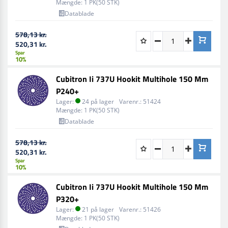
Mængde:
1 PK(50 STK)
Datablade
578,13 kr.
520,31 kr.
Spar
10%
Cubitron Ii 737U Hookit Multihole 150 Mm
P240+
Lager:
24 på lager
Varenr.:
51424
Mængde:
1 PK(50 STK)
Datablade
578,13 kr.
520,31 kr.
Spar
10%
Cubitron Ii 737U Hookit Multihole 150 Mm
P320+
Lager:
21 på lager
Varenr.:
51426
Mængde:
1 PK(50 STK)