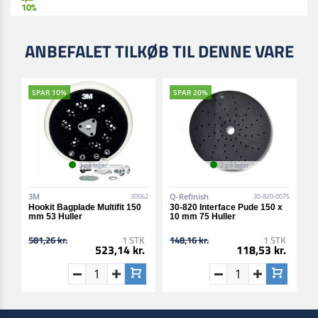
10%
ANBEFALET TILKØB TIL DENNE VARE
SPAR 10%
SPAR 20%
3 på lager
2 på lager
3M
Q-Refinish
30062
30-820-0075
Hookit Bagplade Multifit 150
30-820 Interface Pude 150 x
mm 53 Huller
10 mm 75 Huller
581,26 kr.
1 STK
148,16 kr.
1 STK
523,14 kr.
118,53 kr.