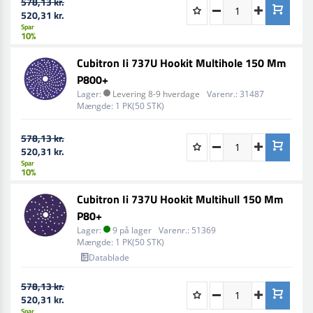
578,13 kr.
520,31 kr.
Spar
10%
Cubitron Ii 737U Hookit Multihole 150 Mm
P800+
Lager:
Levering 8-9 hverdage
Varenr.:
31487
Mængde:
1 PK(50 STK)
578,13 kr.
520,31 kr.
Spar
10%
Cubitron Ii 737U Hookit Multihull 150 Mm
P80+
Lager:
9 på lager
Varenr.:
51369
Mængde:
1 PK(50 STK)
Datablade
578,13 kr.
520,31 kr.
Spar