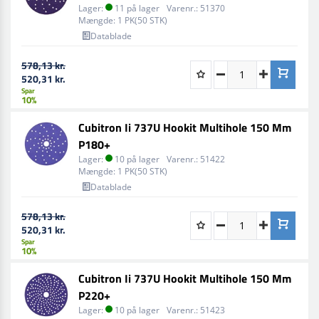
Lager:
11 på lager
Varenr.:
51370
Mængde:
1 PK(50 STK)
Datablade
578,13 kr.
520,31 kr.
Spar
10%
Cubitron Ii 737U Hookit Multihole 150 Mm
P180+
Lager:
10 på lager
Varenr.:
51422
Mængde:
1 PK(50 STK)
Datablade
578,13 kr.
520,31 kr.
Spar
10%
Cubitron Ii 737U Hookit Multihole 150 Mm
P220+
Lager:
10 på lager
Varenr.:
51423