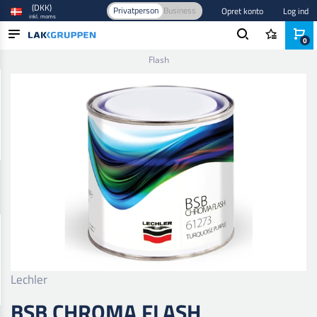
(DKK)
Privatperson
Business
Opret konto
Log ind
inkl. moms
0
Forside
/
Maling og lak
/
Autolak
/
Effekt farver
/
Bsb Chroma
Flash
PRODUKTER
BRANCHER
MÆRKER
BLOG
NYHEDER
Lechler
BSB CHROMA FLASH