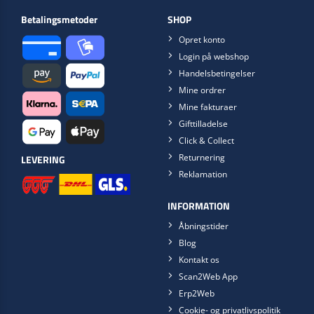
Betalingsmetoder
SHOP
Opret konto
Login på webshop
Handelsbetingelser
Mine ordrer
Mine fakturaer
Gifttilladelse
Click & Collect
Returnering
LEVERING
Reklamation
INFORMATION
Åbningstider
Blog
Kontakt os
Scan2Web App
Erp2Web
Cookie- og privatlivspolitik