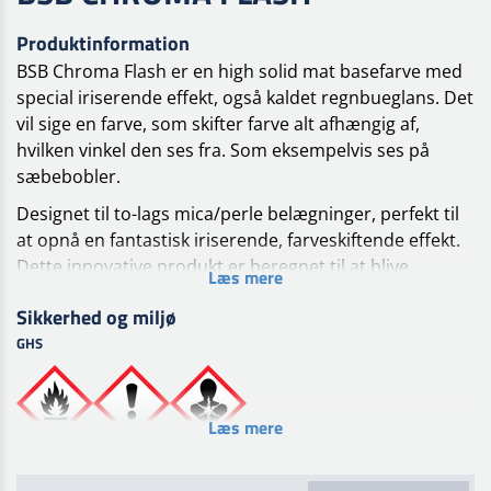
Produktinformation
BSB Chroma Flash er en high solid mat basefarve med
special iriserende effekt, også kaldet regnbueglans. Det
vil sige en farve, som skifter farve alt afhængig af,
hvilken vinkel den ses fra. Som eksempelvis
ses på
sæbebobler.
Designet til to-lags mica/perle belægninger, perfekt til
at opnå en fantastisk iriserende, farveskiftende effekt.
Dette innovative produkt er beregnet til at blive
Læs mere
overtrukket med lav-VOC klarlak fra Lechler-serien,
Sikkerhed og miljø
hvilket giver en højglans og langvarig æstetisk appel.
GHS
Anvendelse
Ideel til to-lags systemer, BSB Chroma Flash leverer en
unik, dynamisk farveændring afhængig af synsvinklen.
Læs mere
Det er perfekt for dem, der søger en speciel iriserende
finish med enestående holdbarhed.