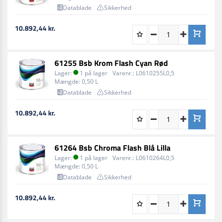
Tørt: Afslut med sandpapir 400
Datablade
Sikkerhed
Affedt med HYDROCLEANER SLOW (00665) eller
10.892,44 kr.
HYDROCLEANER (00699).
For MAC71 underlagsfarve 7777711:
61255 Bsb Krom Flash Cyan Rød
Overtræk direkte med BSB Chroma Flash.
Lager:
1 på lager
Varenr.:
L0610255L0,5
For traditionelle fyldere (04706-710):
Mængde:
0,50 L
Datablade
Sikkerhed
Påfør sort MACROFAN UHS (MC081).
Lad tørre og slib let med Scotch-Brite.
10.892,44 kr.
Påfør BSB Chroma Flash.
Når overfladeforholdene er optimale:
61264 Bsb Chroma Flash Blå Lilla
Påfør sealer som MACROFAN HS COLOR
Lager:
1 på lager
Varenr.:
L0610264L0,5
ISOSEALER (MAC85) eller MACROFAN HS COLOR
Mængde:
0,50 L
UNDERCOAT (MAC9) i underlagsfarve 7777711 og
Datablade
Sikkerhed
overtræk med BSB Chroma Flash i en "vådt-i-vådt"
cyklus.
10.892,44 kr.
Anvendelse