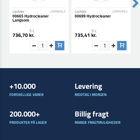
Lechler
Lechler
L
L0000665L5
L0000699L5
00665 Hydrocleaner
00699 Hydrocleaner
9
Langsom
F
5 L
5 L
736,70 kr.
735,41 kr.
5
+10.000
Levering
FORSKELLIGE VARER
MODTAG I MORGEN
200.000+
Billig fragt
PRODUKTER PÅ LAGER
MANGE FRAGTMULIGHEDER