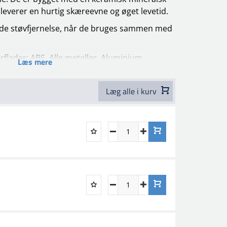
r leverer en hurtig skæreevne og øget levetid.
nde støvfjernelse, når de bruges sammen med
rflader:
ABS
, Alle metaller
, Aluminium
,
Læs mere
tmaterialer
, Glasfiber
, FRP
, Gelcoat
, Hårdt
træ
, Blødt stål
, Ikke-jernholdige metaller
,
Læg alle i kurv
Polyurethan
, Primer
, Tætninger
, SMC
, Blødt
ræ
, Stål
, Topcoat
, Lyse træsorter
, Wood