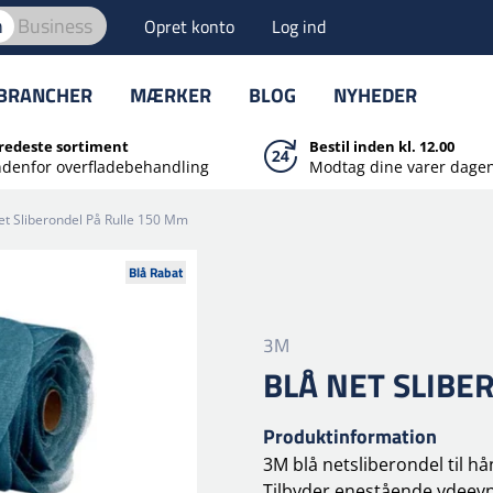
n
Business
Opret konto
Log ind
BRANCHER
MÆRKER
BLOG
NYHEDER
redeste sortiment
Bestil inden kl. 12.00
ndenfor overfladebehandling
Modtag dine varer dagen
et Sliberondel På Rulle 150 Mm
Blå Rabat
3M
BLÅ NET SLIBE
Produktinformation
3M blå netsliberondel til hå
Tilbyder enestående ydeevn