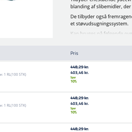
blanding af slibemidler, de
De tilbyder også fremrage
et støvudsugningssystem.
Kan bruges på følgende ove
Kulstofstål
, klarlak
, Komposi
kompositmateriale
, Hårdt 
Pris
Maling
, PC
, Plastik
, PMMA
, 
kompositmateriale
, Blødt t
448,29 kr.
403,46 kr.
e:
1 RL(100 STK)
Spar
10%
448,29 kr.
403,46 kr.
e:
1 RL(100 STK)
Spar
10%
448,29 kr.