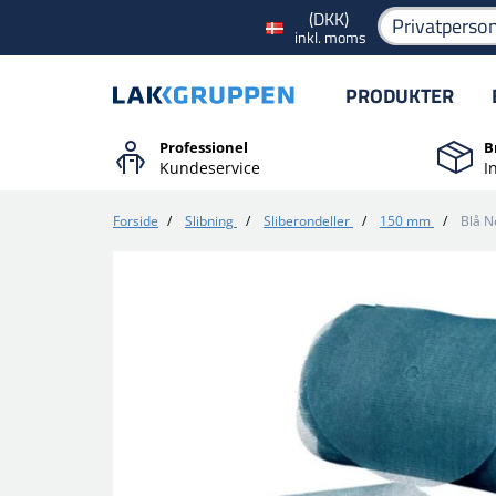
(DKK)
Privatperso
inkl. moms
PRODUKTER
Professionel
B
Kundeservice
I
Forside
/
Slibning
/
Sliberondeller
/
150 mm
/
Blå N