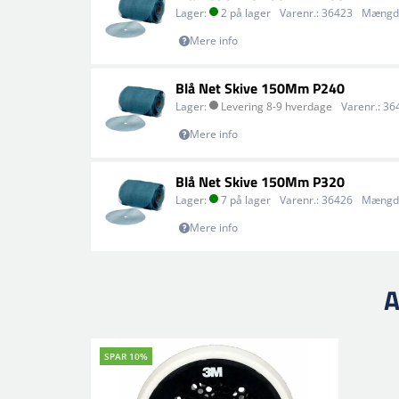
Lager:
2 på lager
Varenr.:
36423
Mængd
Mere info
Blå Net Skive 150Mm P240
Lager:
Levering 8-9 hverdage
Varenr.:
36
Mere info
Blå Net Skive 150Mm P320
Lager:
7 på lager
Varenr.:
36426
Mængd
Mere info
A
SPAR 10%