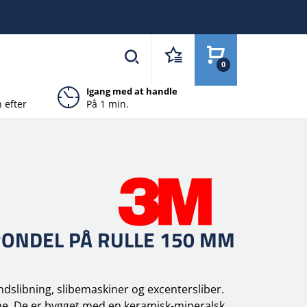
0
Igang med at handle
 efter
På 1 min.
RONDEL PÅ RULLE 150 MM
ndslibning, slibemaskiner og excentersliber.
e. De er bygget med en keramisk-mineralsk