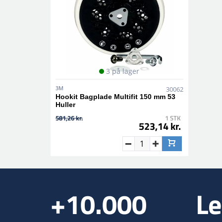
3 på lager
3M
30062
Hookit Bagplade Multifit 150 mm 53
Huller
581,26 kr.
1 STK
523,14 kr.
+10.000
Le