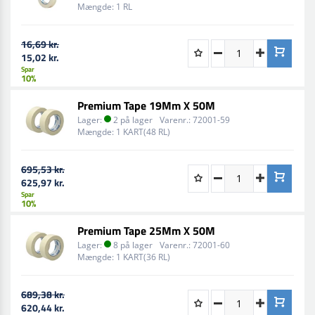
Mængde:
1 RL
lakker, der bruges i auto og karrosseriværkstedet.
Meget fleksibel med en god vedhæftning, som let
16,69 kr.
tilpasser sig konturer eller uregelmæssige former og
15,02 kr.
overflader.
Spar
10%
Vælg Norton Premium Masking Tape for en
Premium Tape 19Mm X 50M
professionel løsning, der leverer de resultater, du har
Lager:
2 på lager
Varenr.:
72001-59
brug for, til en lav pris.
Mængde:
1 KART(48 RL)
695,53 kr.
625,97 kr.
Spar
10%
Premium Tape 25Mm X 50M
Lager:
8 på lager
Varenr.:
72001-60
Mængde:
1 KART(36 RL)
689,38 kr.
620,44 kr.