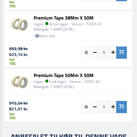
Spar
10%
Premium Tape 38Mm X 50M
Lager:
42 på lager
Varenr.:
72001-61
Mængde:
1 KART(24 RL)
Mere info
692,38 kr.
623,14 kr.
Spar
10%
Premium Tape 50Mm X 50M
Lager:
6 på lager
Varenr.:
72001-62
Mængde:
1 KART(24 RL)
912,24 kr.
821,01 kr.
Spar
10%
ANBEFALET TILKØB TIL DENNE VARE