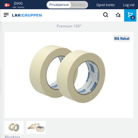
(DKK)
Privatperson
Business
Opret konto
Log ind
inkl. moms
0
Forside
/
Afdækning
/
Tape
/
Afdækningstape
/
Afdækningstape
Premium 100°
PRODUKTER
Blå Rabat
BRANCHER
MÆRKER
BLOG
NYHEDER
Norton