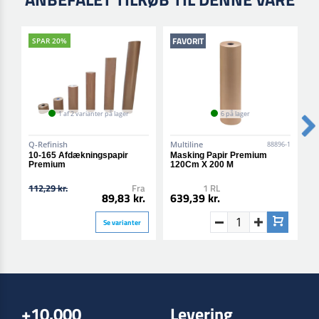
FAVORIT
SPAR 20%
1 af 2 varianter på lager
6 på lager
Q-Refinish
Multiline
N
88896-1
10-165 Afdækningspapir
Masking Papir Premium
P
Premium
120Cm X 200 M
112,29 kr.
Fra
1 RL
9
89,83 kr.
639,39 kr.
Se varianter
+10.000
Levering