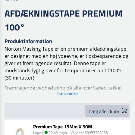
AFDÆKNINGSTAPE PREMIUM
100°
Produktinformation
Norton Masking Tape er en premium afdækningstape
er designet med en høj ydeevne, er tidsbesparende og
giver et fremragende resultat. Denne tape er
modstandsdygtig over for temperaturer op til 100°C
(30 minutter).
Fremragende vedhæftning på alle overflader, takket
Læs mere
være den gummiopløsningsmiddelbaserede
klæbemiddel, som modstår tørring temperaturer på
op til 100°C i 30 minutter. Norton Premium tape er
Læg alle i kurv
designet til at eliminere gennemblødning eller
udsivning og efterlade ingen rester, når den fjernes.
Premium Tape 15Mm X 50M
Lager:
20 på lager
Varenr.:
69957308235
Kompatibel med de fleste almindelige malinger og