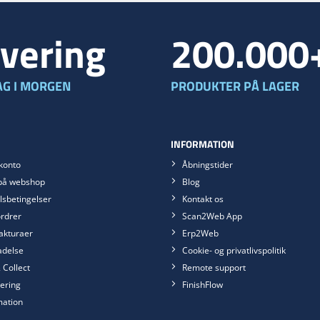
vering
200.000
G I MORGEN
PRODUKTER PÅ LAGER
INFORMATION
konto
Åbningstider
på webshop
Blog
sbetingelser
Kontakt os
rdrer
Scan2Web App
akturaer
Erp2Web
ladelse
Cookie- og privatlivspolitik
 Collect
Remote support
ering
FinishFlow
mation