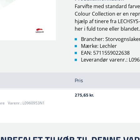
Farvifte med standard farver
Colour Collection er en rep
hjælp af tinere fra LECHSYS
her i fuld tone eller blandet.
Brancher: Storvognslaker
Mærke: Lechler
EAN: 5711559022638
Leverandør varenr.: L09
Pris
275,65 kr.
are
Varenr.:
L0960953N1