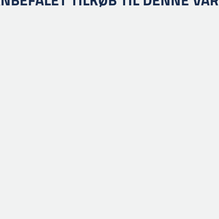
NBEFALET TILKØB TIL DENNE VA