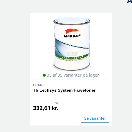
A
35 af 35 varianter på lager
Lechler
Tb Lechsys System Farvetoner
Fra
332,61 kr.
Se varianter