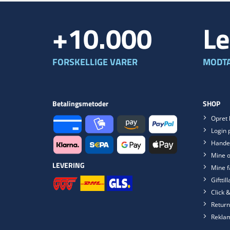
+10.000
Le
FORSKELLIGE VARER
MODTA
Betalingsmetoder
SHOP
Opret 
Login 
Handel
Mine o
LEVERING
Mine f
Gifttil
Click &
Return
Rekla