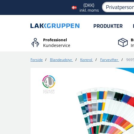
(DKK)
Privatperso
inkl. moms
PRODUKTER
Professionel
B
Kundeservice
I
Forside
/
Blandeudstyr
/
Kontrol
/
Farvevifter
/
9695