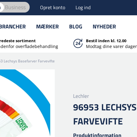
n
Business
Opret konto
Log ind
BRANCHER
MÆRKER
BLOG
NYHEDER
redeste sortiment
Bestil inden kl. 12.00
ndenfor overfladebehandling
Modtag dine varer dagen
3 Lechsys Basefarver Farvevifte
Lechler
96953 LECHSY
FARVEVIFTE
Produktinformation