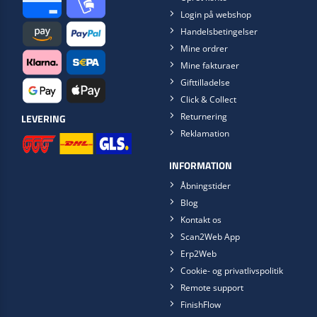
Login på webshop
Handelsbetingelser
Mine ordrer
Mine fakturaer
Gifttilladelse
Click & Collect
Returnering
LEVERING
Reklamation
INFORMATION
Åbningstider
Blog
Kontakt os
Scan2Web App
Erp2Web
Cookie- og privatlivspolitik
Remote support
FinishFlow