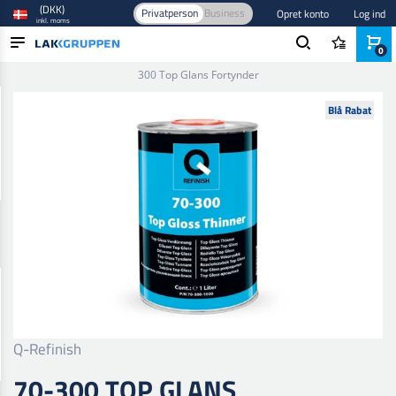
(DKK)
Privatperson
Business
Opret konto
Log ind
inkl. moms
0
Forside
/
Maling og lak
/
Industri lak og maling
/
Additiver
/
70-
300 Top Glans Fortynder
PRODUKTER
Blå Rabat
BRANCHER
MÆRKER
BLOG
NYHEDER
Q-Refinish
70-300 TOP GLANS