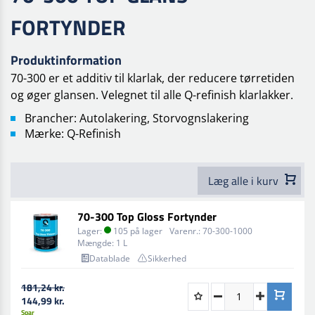
FORTYNDER
Produktinformation
70-300 er et additiv til klarlak, der reducere tørretiden
og øger glansen. Velegnet til alle Q-refinish klarlakker.
Brancher: Autolakering, Storvognslakering
Mærke: Q-Refinish
Læg alle i kurv
70-300 Top Gloss Fortynder
Lager:
105 på lager
Varenr.:
70-300-1000
Mængde:
1 L
Datablade
Sikkerhed
181,24 kr.
144,99 kr.
Spar