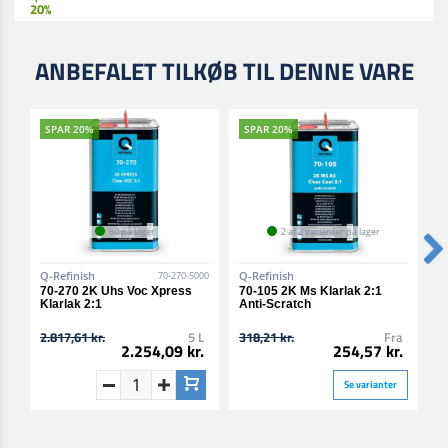
20%
ANBEFALET TILKØB TIL DENNE VARE
SPAR 20%
SPAR 20%
80 på lager
2 af 2 varianter på lager
Q-Refinish
Q-Refinish
Q
70-270-5000
70-270 2K Uhs Voc Xpress
70-105 2K Ms Klarlak 2:1
7
Klarlak 2:1
Anti-Scratch
2
2.817,61 kr.
5 L
318,21 kr.
Fra
4
2.254,09 kr.
254,57 kr.
Se varianter