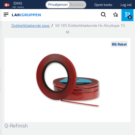
(DKK)
Privatperson
Business
Opret konto
Log ind
inkl. moms
0
Forside
/
Spartel, tætning og lim
/
Lim og tætningsmidler
/
Dobbeltklæbende tape
/
50-185 Dobbeltklæbende Hs Akryltape 10
PRODUKTER
M
BRANCHER
Blå Rabat
MÆRKER
BLOG
NYHEDER
Q-Refinish