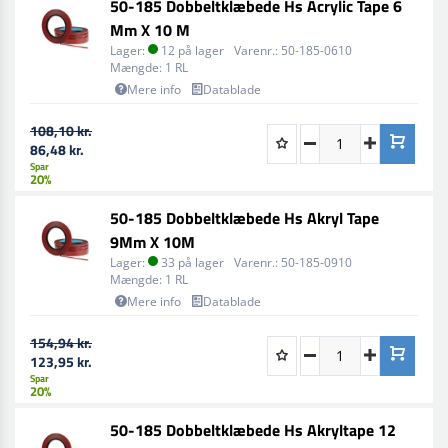
50-185 Dobbeltklæbede Hs Acrylic Tape 6
Mm X 10 M
Lager:
12 på lager
Varenr.:
50-185-0610
Mængde:
1 RL
Mere info
Datablade
108,10 kr.
86,48 kr.
Spar
20%
50-185 Dobbeltklæbede Hs Akryl Tape
9Mm X 10M
Lager:
33 på lager
Varenr.:
50-185-0910
Mængde:
1 RL
Mere info
Datablade
154,94 kr.
123,95 kr.
Spar
20%
50-185 Dobbeltklæbede Hs Akryltape 12