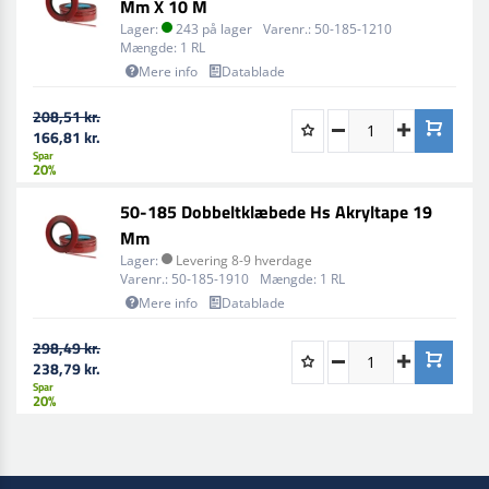
Mm X 10 M
Lager:
243 på lager
Varenr.:
50-185-1210
Mængde:
1 RL
Mere info
Datablade
208,51 kr.
166,81 kr.
Spar
20%
50-185 Dobbeltklæbede Hs Akryltape 19
Mm
Lager:
Levering 8-9 hverdage
Varenr.:
50-185-1910
Mængde:
1 RL
Mere info
Datablade
298,49 kr.
238,79 kr.
Spar
20%