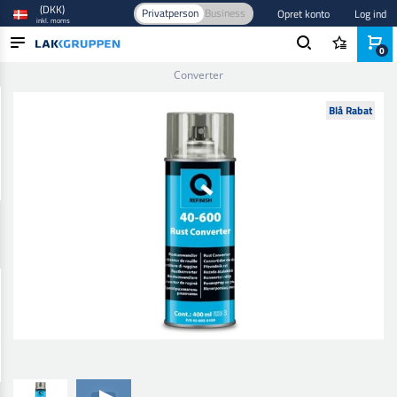
(DKK)
Privatperson
Business
Opret konto
Log ind
inkl. moms
0
Forside
/
Maling og lak
/
Autolak
/
Primer
/
40-600 Rust
Converter
PRODUKTER
Blå Rabat
BRANCHER
MÆRKER
BLOG
NYHEDER