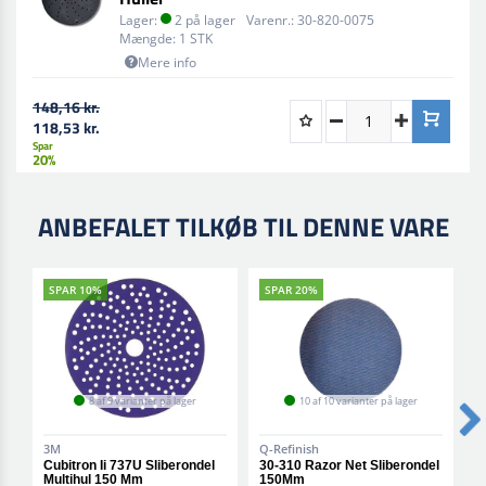
Lager:
2 på lager
Varenr.:
30-820-0075
Mængde:
1 STK
Mere info
148,16 kr.
118,53 kr.
Spar
20%
ANBEFALET TILKØB TIL DENNE VARE
SPAR 10%
SPAR 20%
8 af 9 varianter på lager
10 af 10 varianter på lager
3M
Q-Refinish
Q
Cubitron Ii 737U Sliberondel
30-310 Razor Net Sliberondel
3
Multihul 150 Mm
150Mm
1