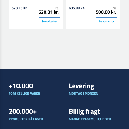
578,13 kr.
Fra
635,00 kr.
Fra
3
520,31 kr.
508,00 kr.
Se varianter
Se varianter
+10.000
Levering
FORSKELLIGE VARER
MODTAG I MORGEN
200.000+
Billig fragt
PRODUKTER PÅ LAGER
MANGE FRAGTMULIGHEDER