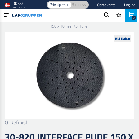
(DKK)
Privatperson
Business
Opret konto
Log ind
inkl. moms
0
Forside
/
Slibning
/
Tilbehør
/
Interfacer
/
30-820 Interface Pude
150 x 10 mm 75 Huller
PRODUKTER
Blå Rabat
BRANCHER
MÆRKER
BLOG
NYHEDER
Q-Refinish
30-820 INTERFACE PUDE 150 X