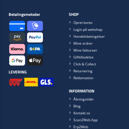
Betalingsmetoder
SHOP
Opret konto
Login på webshop
Handelsbetingelser
Mine ordrer
Mine fakturaer
Gifttilladelse
Click & Collect
Returnering
LEVERING
Reklamation
INFORMATION
Åbningstider
Blog
Kontakt os
Scan2Web App
Erp2Web