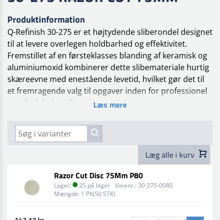
Produktinformation
Q-Refinish 30-275 er et højtydende sliberondel designet
til at levere overlegen holdbarhed og effektivitet.
Fremstillet af en førsteklasses blanding af keramisk og
aluminiumoxid kombinerer dette slibemateriale hurtig
skæreevne med enestående levetid, hvilket gør det til
et fremragende valg til opgaver inden for professionel
overfladebehandling.
Læs mere
Grundet slibematerialet er disse sliberondeller særligt
velegnet til spotreparationer, hvor præcision og
ensartede resultater er afgørende. Den avancerede
Læg alle i kurv
sammensætning sikrer en glat og ensartet finish,
hvilket reducerer den tid og indsats, der kræves for at
Razor Cut Disc 75Mm P80
opnå optimale resultater.
Lager:
25 på lager
Varenr.:
30-275-0080
Blandingen af keramisk og aluminiumoxid forbedrer
Mængde:
1 PK(50 STK)
skærehastigheden og minimerer slid, så
slibematerialet kan bevare sin effektivitet over længere
143,13 kr.