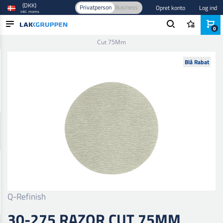
(DKK)
Privatperson
Business
Opret konto
Log ind
inkl. moms
0
Forside
/
Slibning
/
Sliberondeller
/
75-80 mm
/
30-275 Razor
Cut 75Mm
PRODUKTER
Blå Rabat
BRANCHER
MÆRKER
BLOG
NYHEDER
Q-Refinish
30-275 RAZOR CUT 75MM