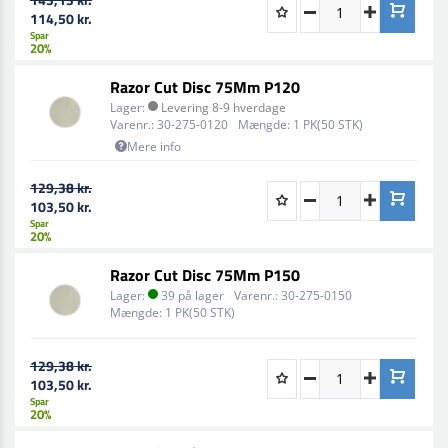
114,50 kr.
tids brug.
Spar
20%
Q-Refinish 30-275 leverer en pålidelig slibeløsning, dets
evne til at kombinere hurtig og effektiv skæring med
Razor Cut Disc 75Mm P120
langvarig brugbarhed sikrer, at du får mest værdi for
Lager:
Levering 8-9 hverdage
din investering.
Varenr.:
30-275-0120
Mængde:
1 PK(50 STK)
Mere info
129,38 kr.
103,50 kr.
Spar
20%
Razor Cut Disc 75Mm P150
Lager:
39 på lager
Varenr.:
30-275-0150
Mængde:
1 PK(50 STK)
129,38 kr.
103,50 kr.
Spar
20%