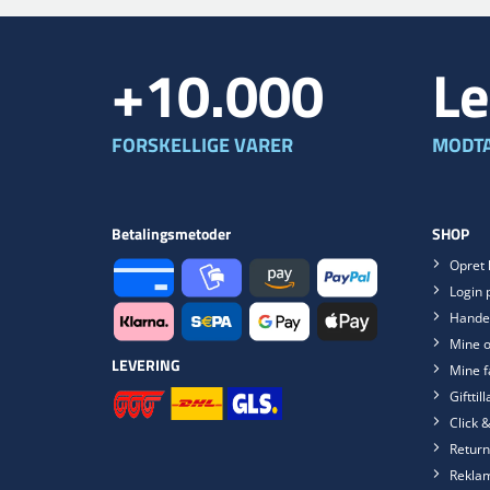
+10.000
Le
FORSKELLIGE VARER
MODTA
Betalingsmetoder
SHOP
Opret 
Login 
Handel
Mine o
LEVERING
Mine f
Gifttil
Click &
Return
Rekla