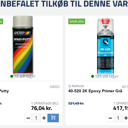
NBEFALET TILKØB TIL DENNE VA
%
SPAR 20%
52 på lager
585 på lager
Q-Refinish
04062
40-
Putty
40-520 2K Epoxy Primer Grå
r.
1 SPRAY(400 ML)
521,49 kr.
1 SPRAY(
76,04 kr.
417,19