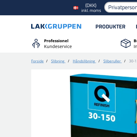
(DKK)
Privatperso
inkl. moms
PRODUKTER
Professionel
B
Kundeservice
I
Forside
/
Slibning
/
Håndslibning
/
Sliberuller
/
30-1