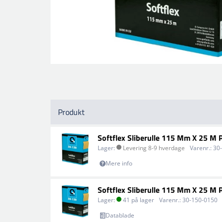
Produkt
Softflex Sliberulle 115 Mm X 25 M 
Lager:
Levering 8-9 hverdage
Varenr.:
30
Mere info
Softflex Sliberulle 115 Mm X 25 M 
Lager:
41 på lager
Varenr.:
30-150-0150
Datablade