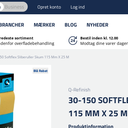
n
Business
Opret konto
Log ind
BRANCHER
MÆRKER
BLOG
NYHEDER
redeste sortiment
Bestil inden kl. 12.00
ndenfor overfladebehandling
Modtag dine varer dagen
50 Softflex Sliberuller Skum 115 Mm X 25 M
Blå Rabat
Q-Refinish
30-150 SOFTFL
115 MM X 25 M
Produktinformation