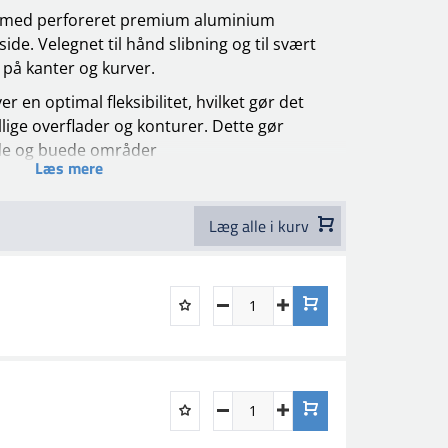
le med perforeret premium aluminium
de. Velegnet til hånd slibning og til svært
 på kanter og kurver.
 en optimal fleksibilitet, hvilket gør det
ellige overflader og konturer. Dette gør
flade og buede områder
Læs mere
l håndslibning, hvilket giver dig mulighed for
libeprocessen.
Læg alle i kurv
on kan denne sliberulle let nå ind i vanskelige
ibeværktøjer ikke kan komme til. Dette gør
, kurver og indsnævringer, hvilket sikrer et