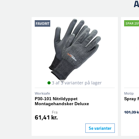
A
FAVORIT
SPAR 25
3 af 3 varianter på lager
Worksafe
Motip
P30-101 Nitrildyppet
Spray 
Montagehandsker Deluxe
Fra
101,39 k
61,41 kr.
Se varianter