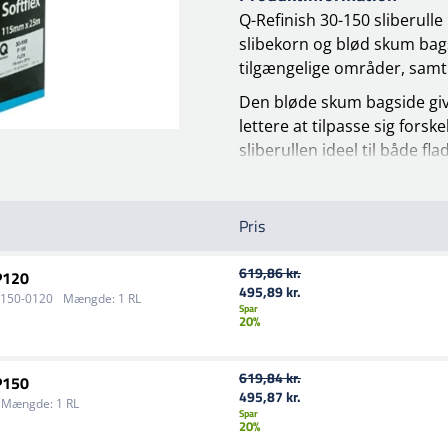
Q-Refinish 30-150 sliberul
slibekorn og blød skum bagsi
tilgængelige områder, samt
Den bløde skum bagside giver
lettere at tilpasse sig forsk
sliberullen ideel til både 
Q-Refinish 30-150 er ideel ti
at have fuld kontrol over s
Pris
Med sin fleksible konstrukti
områder, hvor mere stive sl
619,86 kr.
P120
den ideel til brug på kanter
495,89 kr.
-150-0120
Mængde:
1 RL
Spar
ensartet resultat.
20%
619,84 kr.
P150
495,87 kr.
Mængde:
1 RL
Spar
20%