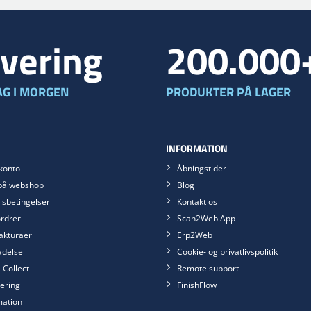
vering
200.000
G I MORGEN
PRODUKTER PÅ LAGER
INFORMATION
konto
Åbningstider
på webshop
Blog
sbetingelser
Kontakt os
rdrer
Scan2Web App
akturaer
Erp2Web
ladelse
Cookie- og privatlivspolitik
 Collect
Remote support
ering
FinishFlow
mation