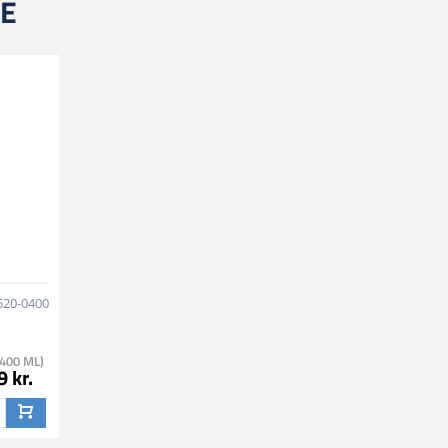
RE
520-0400
400 ML)
 kr.