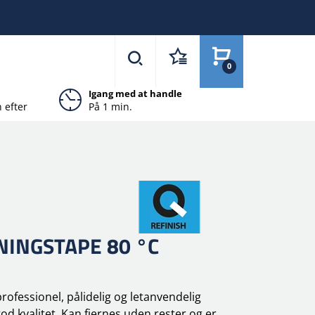
0
Igang med at handle
 efter
På 1 min.
Blå Rabat
NINGSTAPE 80 °C
p
rofessionel
, pålidelig og letanvendelig
god
kvalitet. Kan fjernes uden rester og er