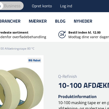
n
Business
Opret konto
Log ind
BRANCHER
MÆRKER
BLOG
NYHEDER
redeste sortiment
Bestil inden kl. 12.00
ndenfor overfladebehandling
Modtag dine varer dagen
100 Afdækningstape 80 °C
Blå Rabat
Q-Refinish
10-100 AFDÆK
Produktinformation
10-100 masking tape er en 
afdækning- og malertape i