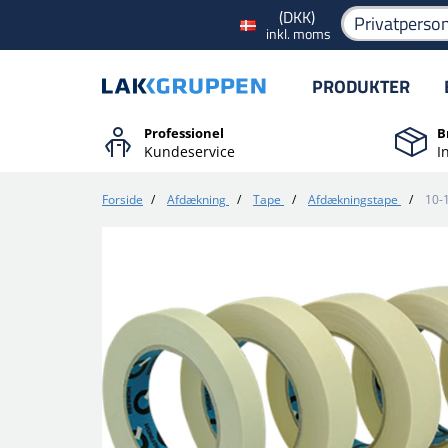
(DKK)
Privatperso
inkl. moms
PRODUKTER
Professionel
B
Kundeservice
I
Forside
/
Afdækning
/
Tape
/
Afdækningstape
/
10-