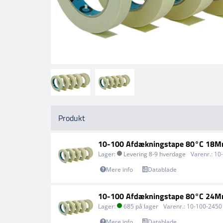
Produkt
10-100 Afdækningstape 80°C 18
Lager:
Levering 8-9 hverdage
Varenr.:
10
Mere info
Datablade
10-100 Afdækningstape 80°C 24
Lager:
685 på lager
Varenr.:
10-100-2450
Mere info
Datablade