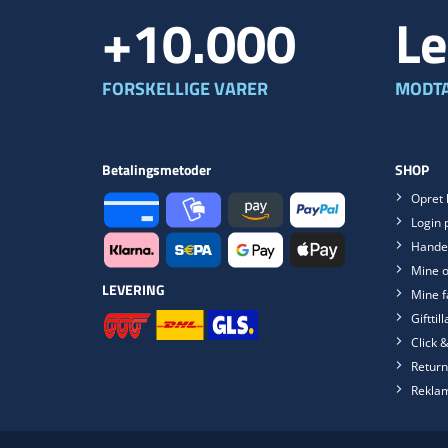
+10.000
Le
FORSKELLIGE VARER
MODTA
Betalingsmetoder
SHOP
Opret 
Login 
Handel
Mine o
LEVERING
Mine f
Gifttil
Click &
Return
Rekla