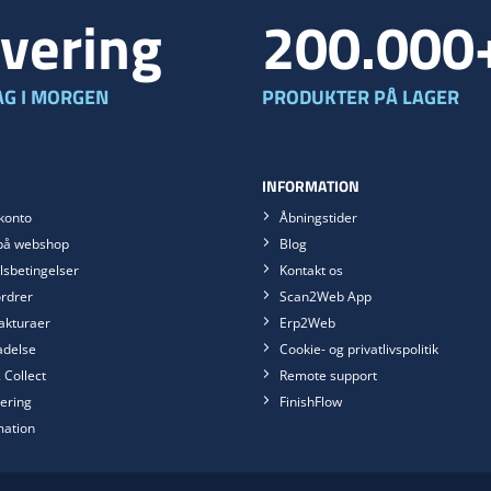
vering
200.000
G I MORGEN
PRODUKTER PÅ LAGER
INFORMATION
konto
Åbningstider
på webshop
Blog
sbetingelser
Kontakt os
rdrer
Scan2Web App
akturaer
Erp2Web
ladelse
Cookie- og privatlivspolitik
 Collect
Remote support
ering
FinishFlow
mation