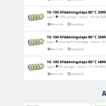
10-100 Afdækningstape 80°C 30
Lager:
1720 på lager
Varenr.:
10-100-305
Mere info
Datablade
10-100 Afdækningstape 80°C 36
Lager:
Levering 8-9 hverdage
Varenr.:
10
Mere info
Datablade
10-100 Afdækningstape 80°C 48
Lager:
851 på lager
Varenr.:
10-100-4850
Mere info
Datablade
A