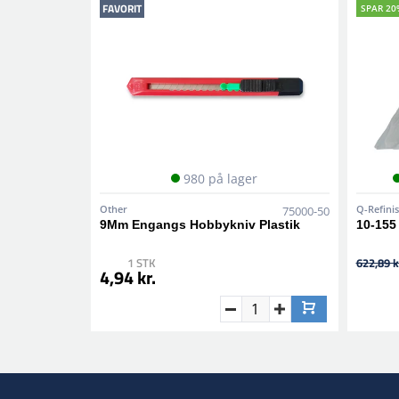
FAVORIT
SPAR 20
980 på lager
Other
Q-Refini
75000-50
9Mm Engangs Hobbykniv Plastik
10-155
1 STK
622,89 k
4,94 kr.