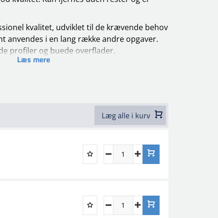
sionel kvalitet, udviklet til de krævende behov
mt anvendes i en lang række andre opgaver.
e profiler og
buede
overflader.
Læs mere
b
kan du afrive uden behov for saks eller kniv,
r afdækningsprocessen.
ibel med både opløsningsmiddel- og
gør den alsidig og velegnet til en bred vifte af
Læg alle i kurv
l autolakere, gør-det-selv-entusiast eller blot
g malertape, så er 10-100 et rigtig godt valg.
nation af ydeevne, alsidighed og