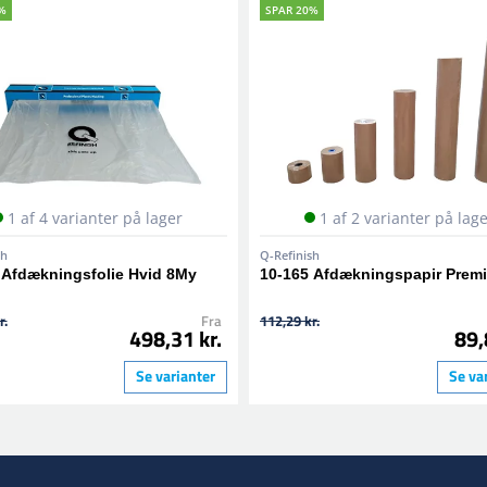
%
SPAR 20%
1 af 4 varianter på lager
1 af 2 varianter på lag
sh
Q-Refinish
 Afdækningsfolie Hvid 8My
10-165 Afdækningspapir Prem
r.
Fra
112,29 kr.
498,31 kr.
89,
Se varianter
Se va