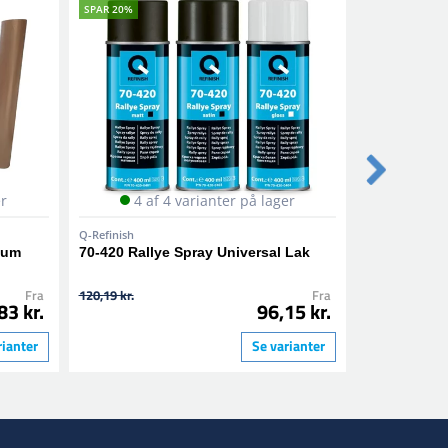
SPAR 20%
SPAR 20%
er
4 af 4 varianter på lager
Q-Refinish
Q-Refinish
ium
70-420 Rallye Spray Universal Lak
10-310 Afdæ
Parkerings
Fra
120,19 kr.
Fra
164,10 kr.
83 kr.
96,15 kr.
rianter
Se varianter