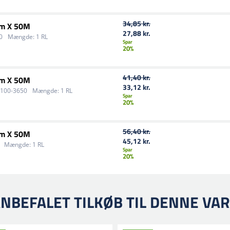
34,85 kr.
Mm X 50M
27,88 kr.
0
Mængde:
1 RL
Spar
20%
41,40 kr.
Mm X 50M
33,12 kr.
-100-3650
Mængde:
1 RL
Spar
20%
56,40 kr.
Mm X 50M
45,12 kr.
Mængde:
1 RL
Spar
20%
NBEFALET TILKØB TIL DENNE VA