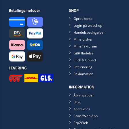
Betalingsmetoder
SHOP
Opret konto
Login på webshop
Handelsbetingelser
Mine ordrer
Mine fakturaer
Gifttilladelse
Click & Collect
Returnering
LEVERING
Reklamation
INFORMATION
Åbningstider
Blog
Kontakt os
Scan2Web App
Erp2Web