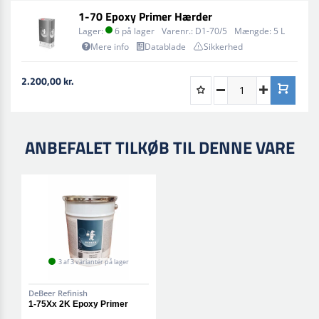
1-70 Epoxy Primer Hærder
Lager:
6 på lager
Varenr.:
D1-70/5
Mængde:
5 L
Mere info
Datablade
Sikkerhed
2.200,00 kr.
ANBEFALET TILKØB TIL DENNE VARE
3 af 3 varianter på lager
DeBeer Refinish
1-75Xx 2K Epoxy Primer