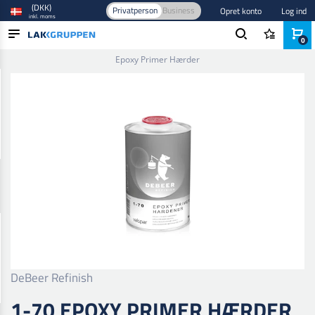
(DKK)
Privatperson
Business
Opret konto
Log ind
inkl. moms
0
Forside
/
Maling og lak
/
Fortynder og hærder
/
Hærder
/
1-70
Epoxy Primer Hærder
PRODUKTER
BRANCHER
MÆRKER
BLOG
NYHEDER
DeBeer Refinish
1-70 EPOXY PRIMER HÆRDER