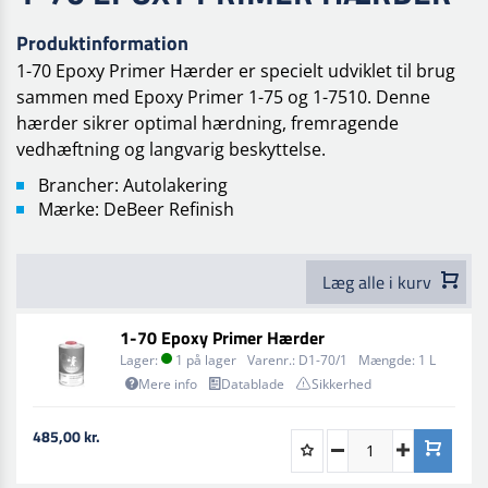
Produktinformation
1-70 Epoxy Primer Hærder er specielt udviklet til brug
sammen med Epoxy Primer 1-75 og 1-7510. Denne
hærder sikrer optimal hærdning, fremragende
vedhæftning og langvarig beskyttelse.
Brancher: Autolakering
Mærke: DeBeer Refinish
Læg alle i kurv
1-70 Epoxy Primer Hærder
Lager:
1 på lager
Varenr.:
D1-70/1
Mængde:
1 L
Mere info
Datablade
Sikkerhed
485,00 kr.