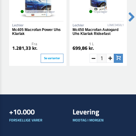
1 af 2 varianter på lager
13 på lager
Lechler
Lechler
L
L0MC0450L1
Mc405 Macrofan Power Uhs
Mc450 Macrofan Autogard
M
Klarlak
Uhs Klarlak Ridsefast
U
Fra
1 L
1.281,33 kr.
699,86 kr.
1
Se varianter
+10.000
Levering
FORSKELLIGE VARER
MODTAG I MORGEN