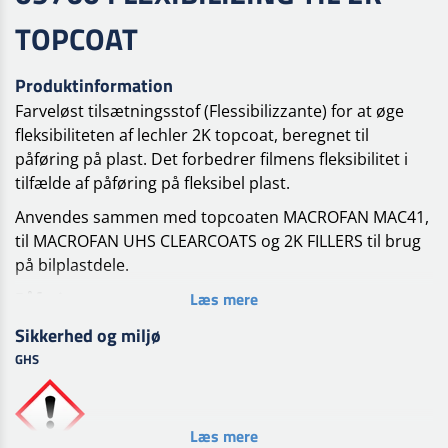
TOPCOAT
Produktinformation
Farveløst tilsætningsstof (
Flessibilizzante)
for at øge
fleksibiliteten af lechler 2K topcoat, beregnet til
påføring på plast. Det forbedrer filmens fleksibilitet i
tilfælde af påføring på fleksibel plast.
Anvendes sammen med topcoaten MACROFAN MAC41,
til MACROFAN UHS CLEARCOATS og 2K FILLERS til brug
på bilplastdele.
Læs mere
Påføring
Anvendes i MACROFAN MAC41 og til MACROFAN UHS
Sikkerhed og miljø
CLEARCOATS som følger:
GHS
Topcoat/klarlak 750 eller 800 dele
09760 FLESSIBILIZZANTE 250 eller 200 dele
Læs mere