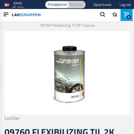
(DKK)
Privatperson
Business
Opret konto
Log ind
inkl. moms
0
Forside
/
Maling og lak
/
Industri lak og maling
/
Additiver
/
09760 Flexibilizing Til 2K Topcoat
PRODUKTER
BRANCHER
MÆRKER
BLOG
NYHEDER
Lechler
09760 FLEXIBILIZING TIL 2K