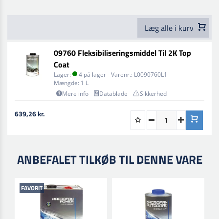
= 1000 / 1000 dele
Se teknisk datablad.
Læg alle i kurv
09760 Fleksibiliseringsmiddel Til 2K Top
Coat
Lager:
4 på lager
Varenr.:
L0090760L1
Mængde:
1 L
Mere info
Datablade
Sikkerhed
639,26 kr.
ANBEFALET TILKØB TIL DENNE VARE
FAVORIT