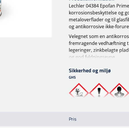
Lechler 04384 Epofan Prime
korrosionsbeskyttelse og god
metaloverflader og til glas
og antikorrosive ikke-foru
Velegnet som en antikorros
fremragende vedhæftning til
legeringer, zinkbelagte plad
og god fyldningsevne.
Derudover kan det bruges ud
Sikkerhed og miljø
kombineres med 00103 EPO
GHS
kromat- og blyfrit og funger
Overflade forbedrelse
Carbon stål, rustfrit stål, 
stålplade. Slib og affedt 
Galvaniserede stålplader:
Pris
Påføring