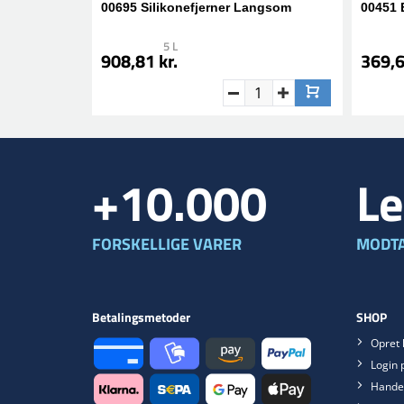
00695 Silikonefjerner Langsom
00451 
5 L
908,81 kr.
369,6
+10.000
Le
FORSKELLIGE VARER
MODTA
Betalingsmetoder
SHOP
Opret 
Login 
Handel