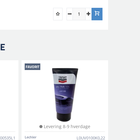
e muligheder er tilgængelig.
RE
hler-serien.
FAVORIT
Levering 8-9 hverdage
Lechler
00535L1
L0UV0100K0,22