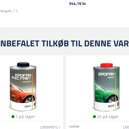
344,16 kr.
Sprøjtepistol
ængde:
1 L
Blandeforhold
Se teknisk datablad, da fler
Anbefalet næste lag
NBEFALET TILKØB TIL DENNE VA
2K filler og topcoats fra Lec
1 på lager
26 på lager
Lechler
L0000451L1
L00