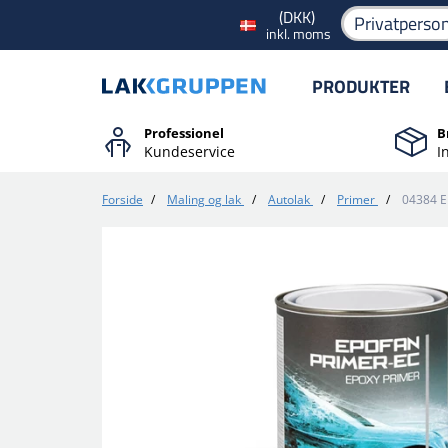
(DKK)
Privatperso
inkl. moms
PRODUKTER
Professionel
B
Kundeservice
I
Forside
/
Maling og lak
/
Autolak
/
Primer
/
04384 E