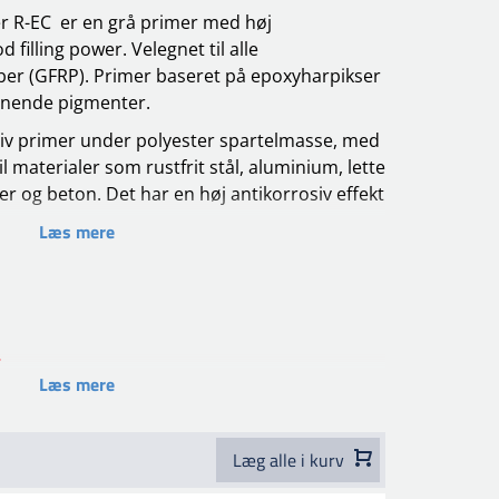
r R-EC er en grå primer med høj
 filling power. Velegnet til alle
fiber (GFRP). Primer baseret på epoxyharpikser
renende pigmenter.
iv primer under polyester spartelmasse, med
 materialer som rustfrit stål, aluminium, lette
er og beton. Det har en høj antikorrosiv effekt
Læs mere
en slibning i "våd-på-våd" systemer, når det
FAN R-EC HARDENER W/W. Derudover er det
er som en forsegler for termoplastiske lakker.
Læs mere
aluminium og lette legeringer, varmgalvaniseret
med 00695 SILICONE REMOVER SLOW.
 affedtet med 00695 SILICONE REMOVER SLOW.
Læg alle i kurv