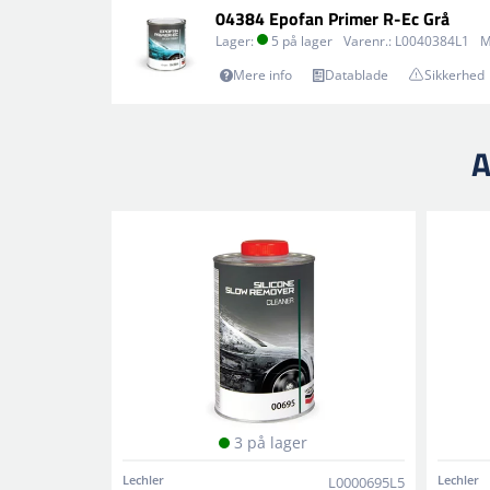
04384 Epofan Primer R-Ec Grå
Lager:
5 på lager
Varenr.:
L0040384L1
M
Mere info
Datablade
Sikkerhed
A
3 på lager
Lechler
Lechler
L0000695L5