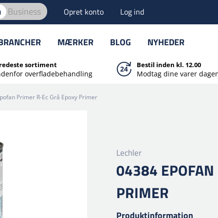
n
Business
Opret konto
Log ind
BRANCHER
MÆRKER
BLOG
NYHEDER
redeste sortiment
Bestil inden kl. 12.00
ndenfor overfladebehandling
Modtag dine varer dagen
pofan Primer R-Ec Grå Epoxy Primer
Lechler
04384 EPOFAN 
PRIMER
Produktinformation