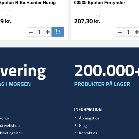
Epofan R-Ec Hærder Hurtig
00535 Epofan Fortynder
1 L
1 L
9 kr.
207,30 kr.
vering
200.000
G I MORGEN
PRODUKTER PÅ LAGER
INFORMATION
konto
Åbningstider
på webshop
Blog
sbetingelser
Kontakt os