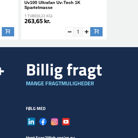
Uv100 Ultrafan Uv-Tech 1K
Spartelmasse
1 TUBE(0,22 KG)
263,65 kr.
+
Billig fragt
MANGE FRAGTMULIGHEDER
FØLG MED
Hent Scan2Web app'en nu