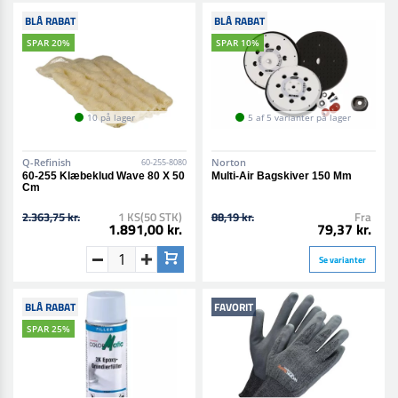
BLÅ RABAT
BLÅ RABAT
SPAR 20%
SPAR 10%
10 på lager
5 af 5 varianter på lager
Q-Refinish
Norton
60-255-8080
60-255 Klæbeklud Wave 80 X 50
Multi-Air Bagskiver 150 Mm
Cm
2.363,75 kr.
1 KS(50 STK)
88,19 kr.
Fra
1.891,00 kr.
79,37 kr.
Se varianter
BLÅ RABAT
FAVORIT
SPAR 25%