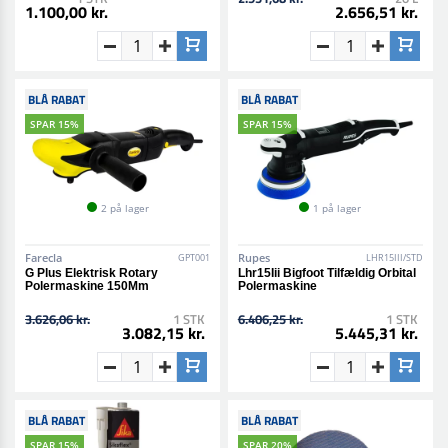
1.100,00 kr.
2.656,51 kr.
BLÅ RABAT
BLÅ RABAT
SPAR 15%
SPAR 15%
2 på lager
1 på lager
Farecla
Rupes
GPT001
LHR15III/STD
G Plus Elektrisk Rotary
Lhr15Iii Bigfoot Tilfældig Orbital
Polermaskine 150Mm
Polermaskine
3.626,06 kr.
1 STK
6.406,25 kr.
1 STK
3.082,15 kr.
5.445,31 kr.
BLÅ RABAT
BLÅ RABAT
SPAR 15%
SPAR 20%