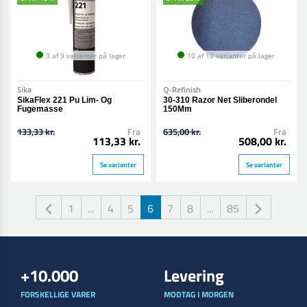
3 af 3 varianter på lager
10 af 10 varianter på lager
Sika
Q-Refinish
SikaFlex 221 Pu Lim- Og
30-310 Razor Net Sliberondel
Fugemasse
150Mm
133,33 kr.
Fra
635,00 kr.
Fra
113,33 kr.
508,00 kr.
Se varianter
Se varianter
1
...
4
5
6
7
8
...
85
+10.000
Levering
FORSKELLIGE VARER
MODTAG I MORGEN