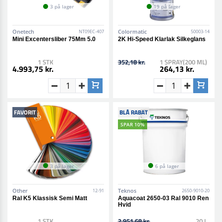
3 på lager
19 på lager
Onetech
Colormatic
NT09EC-407
50003-14
Mini Excentersliber 75Mm 5.0
2K Hi-Speed Klarlak Silkeglans
1 STK
352,18 kr.
1 SPRAY(200 ML)
4.993,75 kr.
264,13 kr.
FAVORIT
BLÅ RABAT
SPAR 10%
3 på lager
6 på lager
Other
Teknos
12-91
2650-9010-20
Ral K5 Klassisk Semi Matt
Aquacoat 2650-03 Ral 9010 Ren
Hvid
1 STK
2.951,68 kr.
20 L