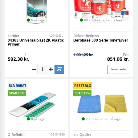
6 på lager
68 af 68 varianter på lager
Lechler
DeBeer Refinish
L0040363L1
04363 Universalplast 2K Plastik
Berobase 500 Serie Tonefarver
Primer
1 L
1.001,25 kr.
Fra
592,38 kr.
851,06 kr.
Se varianter
BLÅ RABAT
RESTSALG
SPAR 20%
SPAR 15%
8 på lager
2 af 2 varianter på lager
Q-Refinish
Inp Quality
10-310-1860