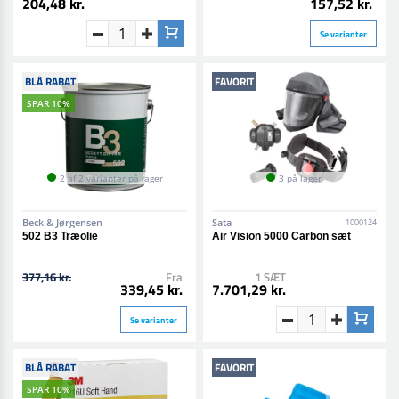
204,48 kr.
157,52 kr.
Se varianter
BLÅ RABAT
FAVORIT
SPAR 10%
2 af 2 varianter på lager
3 på lager
Beck & Jørgensen
Sata
1000124
502 B3 Træolie
Air Vision 5000 Carbon sæt
377,16 kr.
Fra
1 SÆT
339,45 kr.
7.701,29 kr.
Se varianter
BLÅ RABAT
FAVORIT
SPAR 10%