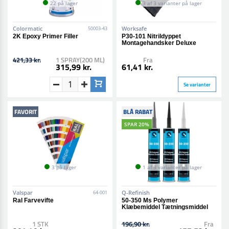
22 på lager
3 af 3 varianter på lager
Colormatic
Worksafe
50003-43
2K Epoxy Primer Filler
P30-101 Nitrildyppet
Montagehandsker Deluxe
421,33 kr.
1 SPRAY(200 ML)
Fra
315,99 kr.
61,41 kr.
Se varianter
FAVORIT
BLÅ RABAT
SPAR 20%
3 på lager
1 af 3 varianter på lager
Valspar
Q-Refinish
64-001
Ral Farvevifte
50-350 Ms Polymer
Klæbemiddel Tætningsmiddel
1 STK
196,90 kr.
Fra