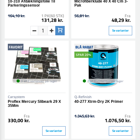
10-310 Afdækningsfolie Til
Microfiberklude 40 X 40 Cm 3-
Parkeringssensor
Pak
164,10 kr.
1 PK(60 STK)
56,81 kr.
Fra
131,28 kr.
48,29 kr.
Se varianter
FAVORIT
BLÅ RABAT
SPAR 20%
3 af 3 varianter på lager
2 af 3 varianter på lager
Carsystem
Q-Refinish
Proflex Mercury Slibeark 29 X
40-277 Xtrm-Dry 2K Primer
35Mm
Fra
1.345,63 kr.
Fra
330,00 kr.
1.076,50 kr.
Se varianter
Se varianter