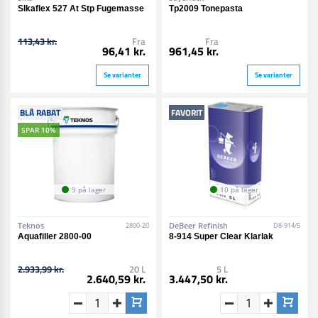
SIkaflex 527 At Stp Fugemasse
Tp2009 Tonepasta
113,43 kr.
Fra
Fra
96,41 kr.
961,45 kr.
Se varianter
Se varianter
BLÅ RABAT
FAVORIT
SPAR 10%
9 på lager
10 på lager
Teknos
DeBeer Refinish
2800-20
D8-914/5
Aquafiller 2800-00
8-914 Super Clear Klarlak
2.933,99 kr.
20 L
5 L
2.640,59 kr.
3.447,50 kr.