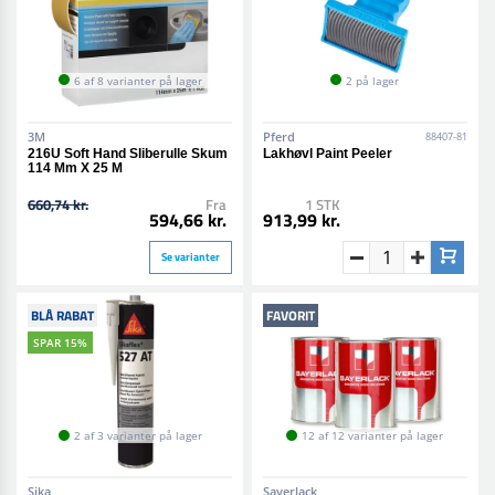
6 af 8 varianter på lager
2 på lager
3M
Pferd
88407-81
216U Soft Hand Sliberulle Skum
Lakhøvl Paint Peeler
114 Mm X 25 M
660,74 kr.
Fra
1 STK
594,66 kr.
913,99 kr.
Se varianter
BLÅ RABAT
FAVORIT
SPAR 15%
2 af 3 varianter på lager
12 af 12 varianter på lager
Sika
Sayerlack