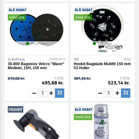
BLÅ RABAT
BLÅ RABAT
SPAR 20%
SPAR 10%
74 på lager
3 på lager
Q-Refinish
3M
30-800-0015
30062
30-800 Bagskive Velcro "Wave“
Hookit Bagplade Multifit 150 mm
Medium, 15H, 150 mm
53 Huller
619,60 kr.
1 STK
581,26 kr.
1 STK
495,68 kr.
523,14 kr.
FAVORIT
BLÅ RABAT
SPAR 25%