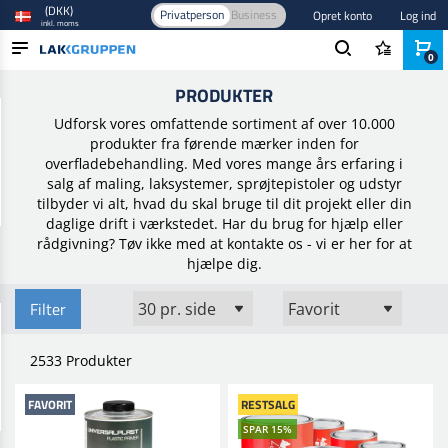
(DKK)
Privatperson
Business
Opret konto
Log ind
inkl. moms
0
Forside
/
Produkter
PRODUKTER
PRODUKTER
Udforsk vores omfattende sortiment af over 10.000
BRANCHER
produkter fra førende mærker inden for
overfladebehandling. Med vores mange års erfaring i
MÆRKER
salg af maling, laksystemer, sprøjtepistoler og udstyr
tilbyder vi alt, hvad du skal bruge til dit projekt eller din
BLOG
daglige drift i værkstedet. Har du brug for hjælp eller
rådgivning? Tøv ikke med at kontakte os - vi er her for at
NYHEDER
hjælpe dig.
Filter
2533 Produkter
FAVORIT
RESTSALG
SPAR 15%