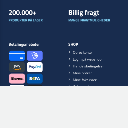
200.000+
Billig fragt
PRODUKTER PÅ LAGER
MANGE FRAGTMULIGHEDER
Betalingsmetoder
SHOP
Opret konto
Login på webshop
Handelsbetingelser
Mine ordrer
Mine fakturaer
Gifttilladelse
Click & Collect
Returnering
LEVERING
Reklamation
INFORMATION